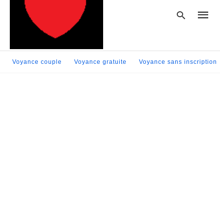
Voyance couple
Voyance gratuite
Voyance sans inscription
Type
your
searc
query
and
hit
enter: