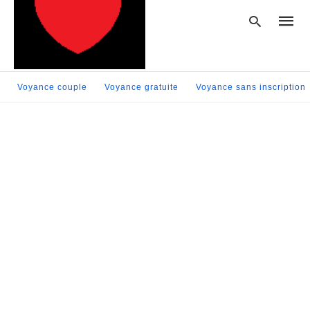
Voyance couple
Voyance gratuite
Voyance sans inscription
Type
your
searc
query
and
hit
enter: