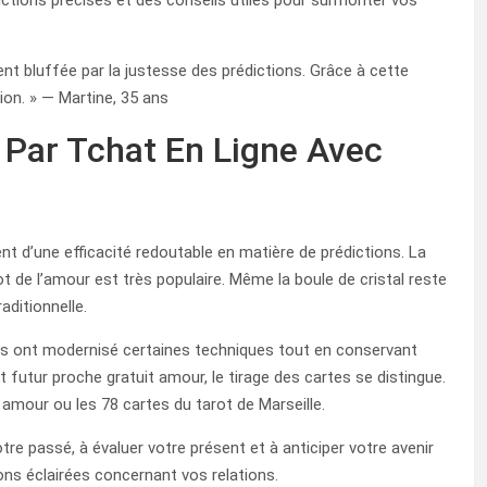
ctions précises et des conseils utiles pour surmonter vos
nt bluffée par la justesse des prédictions. Grâce à cette
tion. » — Martine, 35 ans
Par Tchat En Ligne Avec
ent d’une efficacité redoutable en matière de prédictions. La
ot de l’amour est très populaire. Même la boule de cristal reste
aditionnelle.
ms ont modernisé certaines techniques tout en conservant
futur proche gratuit amour, le tirage des cartes se distingue.
 amour ou les 78 cartes du tarot de Marseille.
re passé, à évaluer votre présent et à anticiper votre avenir
ons éclairées concernant vos relations.