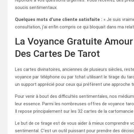
répondre à vos questions urgentes. Vous recevrez des prédi
soucis sentimentaux.
Quelques mots d’une cliente satisfaite :
« Je suis vraime
consultation, j’ai enfin compris ce qui bloquait dans ma rela
La Voyance Gratuite Amour 
Des Cartes De Tarot
Les cartes divinatoires, anciennes de plusieurs siècles, rest
voyance par téléphone ou par tchat utilisant le tirage du tar
un support apprécié pour ceux qui préfèrent une approche tr
Pour venir à bout des difficultés sentimentales, nos médiu
leur essence. Parmi les nombreuses offres de voyance tarot 
Il repose principalement sur les 32 cartes de la cartomancie
Le but de ce tirage est de vous aider à mieux comprendre vot
sentimental. C’est un outil puissant pour prendre des décisi