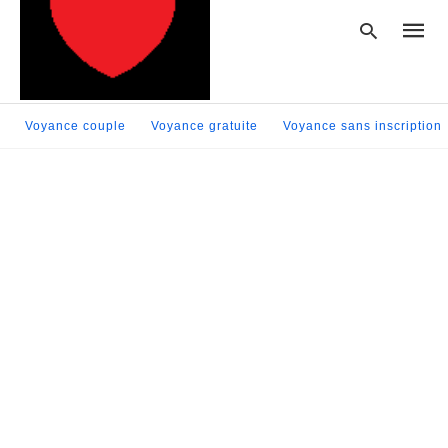
Voyance couple
Voyance gratuite
Voyance sans inscription
Type
your
searc
query
and
hit
enter: