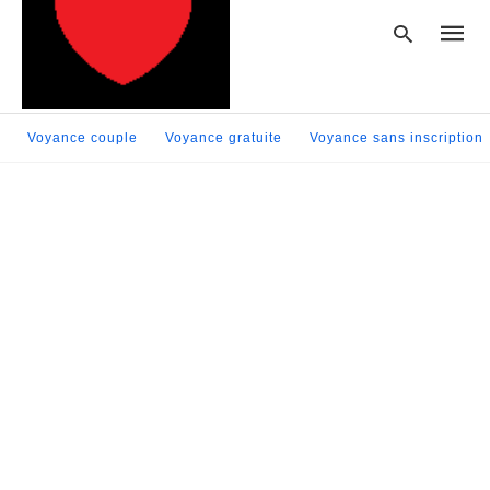
Voyance couple
Voyance gratuite
Voyance sans inscription
Type
your
searc
query
and
hit
enter: